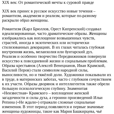
XIX век: От романтической мечты к суровой правде
XIX век принес в русское искусство новые течения –
романтизм, академизм и реализм, которые по-разному
раскрыли образ женщины.
Романтизм (Карл Брюллов, Орест Кипренский) создавал
идеализированные, часто драматические образы. Женщины
изображались как воплощение возвышенных чувств,
страстей, иногда в экзотических или исторически
стилизованных декорациях. В их глазах читалась глубокая
внутренняя жизнь, меланхолия или бунтарский дух.
Реализм и особенно творчество Передвижников повернули
искусство к повседневной жизни и социальным проблемам.
Образы крестьянок (Алексей Венецианов, Иван Крамской,
Василий Перов) стали символом народной силы,
выносливости, но и тяжёлой доли. Художники показывали их
в труде, в материнских заботах, часто с глубоким сочувствием
к их участи. Образы дворянок и интеллигенток также обрели
большую психологическую глубину. Знаменитая
«Неизвестная» Крамского – воплощение женской
загадочности и силы духа, а героини произведений Ильи
Репина («Не ждали») отражали сложные социальные
изменения. В этот период появляются и первые значимые
женщины-художницы, такие как Мария Башкирцева, чьё