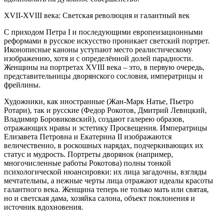
XVII-XVIII века: Светская революция и галантный век
С приходом Петра I и последующими европеизационными
реформами в русское искусство проникает светский портрет.
Иконописные каноны уступают место реалистическому
изображению, хотя и с определённой долей парадности.
Женщины на портретах XVIII века – это, в первую очередь,
представительницы дворянского сословия, императрицы и
фрейлины.
Художники, как иностранные (Жан-Марк Натье, Пьетро
Ротари), так и русские (Федор Рокотов, Дмитрий Левицкий,
Владимир Боровиковский), создают галерею образов,
отражающих нравы и эстетику Просвещения. Императрицы
Елизавета Петровна и Екатерина II изображаются
величественно, в роскошных нарядах, подчеркивающих их
статус и мудрость. Портреты дворянок (например,
многочисленные работы Рокотова) полны тонкой
психологической нюансировки: их лица загадочны, взгляды
мечтательны, а нежные черты лица отражают идеалы красоты
галантного века. Женщина теперь не только мать или святая,
но и светская дама, хозяйка салона, объект поклонения и
источник вдохновения.