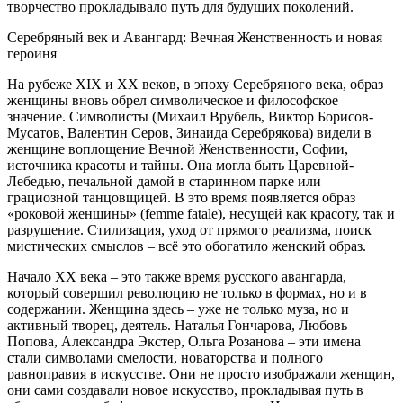
творчество прокладывало путь для будущих поколений.
Серебряный век и Авангард: Вечная Женственность и новая
героиня
На рубеже XIX и XX веков, в эпоху Серебряного века, образ
женщины вновь обрел символическое и философское
значение. Символисты (Михаил Врубель, Виктор Борисов-
Мусатов, Валентин Серов, Зинаида Серебрякова) видели в
женщине воплощение Вечной Женственности, Софии,
источника красоты и тайны. Она могла быть Царевной-
Лебедью, печальной дамой в старинном парке или
грациозной танцовщицей. В это время появляется образ
«роковой женщины» (femme fatale), несущей как красоту, так и
разрушение. Стилизация, уход от прямого реализма, поиск
мистических смыслов – всё это обогатило женский образ.
Начало XX века – это также время русского авангарда,
который совершил революцию не только в формах, но и в
содержании. Женщина здесь – уже не только муза, но и
активный творец, деятель. Наталья Гончарова, Любовь
Попова, Александра Экстер, Ольга Розанова – эти имена
стали символами смелости, новаторства и полного
равноправия в искусстве. Они не просто изображали женщин,
они сами создавали новое искусство, прокладывая путь в