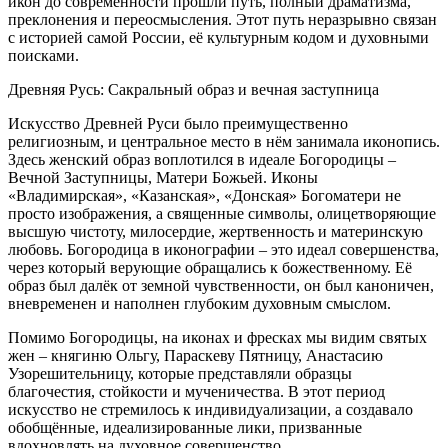
икон до современности прошли путь, полный драматизма,
преклонения и переосмысления. Этот путь неразрывно связан
с историей самой России, её культурным кодом и духовными
поисками.
Древняя Русь: Сакральный образ и вечная заступница
Искусство Древней Руси было преимущественно
религиозным, и центральное место в нём занимала иконопись.
Здесь женский образ воплотился в идеале Богородицы –
Вечной Заступницы, Матери Божьей. Иконы
«Владимирская», «Казанская», «Донская» Богоматери не
просто изображения, а священные символы, олицетворяющие
высшую чистоту, милосердие, жертвенность и материнскую
любовь. Богородица в иконографии – это идеал совершенства,
через который верующие обращались к божественному. Её
образ был далёк от земной чувственности, он был каноничен,
вневременен и наполнен глубоким духовным смыслом.
Помимо Богородицы, на иконах и фресках мы видим святых
жен – княгиню Ольгу, Параскеву Пятницу, Анастасию
Узорешительницу, которые представляли образцы
благочестия, стойкости и мученичества. В этот период
искусство не стремилось к индивидуализации, а создавало
обобщённые, идеализированные лики, призванные
вдохновлять на духовное совершенство.