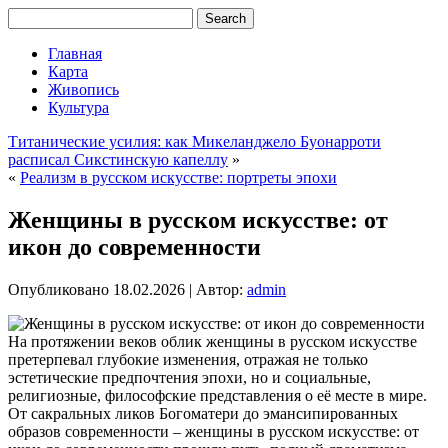
Главная
Карта
Живопись
Культура
Титанические усилия: как Микеланджело Буонарроти
расписал Сикстинскую капеллу
»
«
Реализм в русском искусстве: портреты эпохи
Женщины в русском искусстве: от
икон до современности
Опубликовано
18.02.2026
|
Автор:
admin
На протяжении веков облик женщины в русском искусстве
претерпевал глубокие изменения, отражая не только
эстетические предпочтения эпохи, но и социальные,
религиозные, философские представления о её месте в мире.
От сакральных ликов Богоматери до эмансипированных
образов современности – женщины в русском искусстве: от