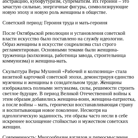
абстракцию, кубофутуризм, супрематизм. Их героини – это
зачастую сильные, энергичные фигуры, символизирующие
новую эпоху и новую роль женщины в обществе.
Советский период: Героиня труда и мать-героиня
После Октябрьской революции и установления советской
власти искусство было поставлено на службу идеологии.
Образ женщины в искусстве соцреализма стал строго
регламентирован. Основными темами были женщина-
труженица (колхозница, работница завода, строительница
коммунизма) и женщина-мать.
Скульптура Веры Мухиной «Рабочий и колхозница» стала
визитной карточкой советской эпохи, демонстрируя единство
мужчины и женщины в созидательном труде. Женщины
изображались полными энтузиазма, силы, решимости строить
светлое будущее. В период Великой Отечественной войны к
этим образам добавились женщина-воин, женщина-патриотка,
а после войны – мать, героически восстанавливающая страну
и воспитывающая новое поколение. Несмотря на
идеологическую заданность, эти образы часто несли в себе
искреннее восхищение стойкостью и мужеством советских
женщин.
Современность: Многообразие взглядов и переосмысление