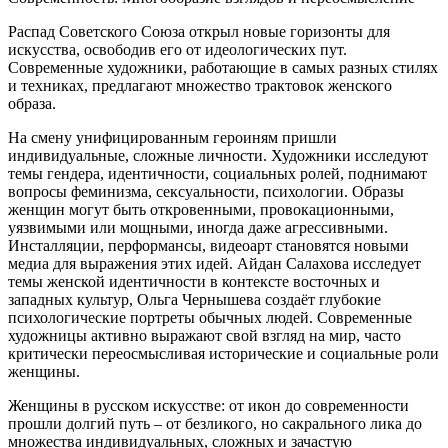
Распад Советского Союза открыл новые горизонты для
искусства, освободив его от идеологических пут.
Современные художники, работающие в самых разных стилях
и техниках, предлагают множество трактовок женского
образа.
На смену унифицированным героиням пришли
индивидуальные, сложные личности. Художники исследуют
темы гендера, идентичности, социальных ролей, поднимают
вопросы феминизма, сексуальности, психологии. Образы
женщин могут быть откровенными, провокационными,
уязвимыми или мощными, иногда даже агрессивными.
Инсталляции, перформансы, видеоарт становятся новыми
медиа для выражения этих идей. Айдан Салахова исследует
темы женской идентичности в контексте восточных и
западных культур, Ольга Чернышева создаёт глубокие
психологические портреты обычных людей. Современные
художницы активно выражают свой взгляд на мир, часто
критически переосмысливая исторические и социальные роли
женщины.
Женщины в русском искусстве: от икон до современности
прошли долгий путь – от безликого, но сакрального лика до
множества индивидуальных, сложных и зачастую