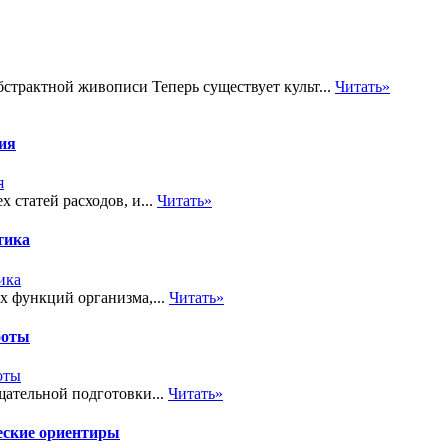
бстрактной живописи Теперь существует культ...
Читать»
тия
 статей расходов, и...
Читать»
тика
х функций организма,...
Читать»
боты
ательной подготовки...
Читать»
еские ориентиры