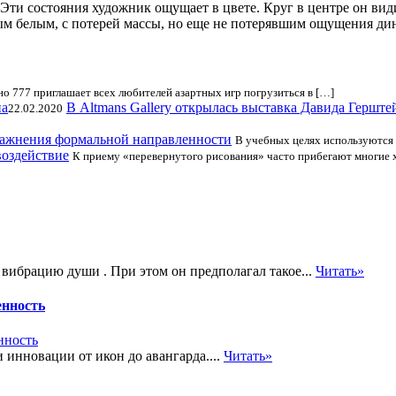
 Эти состояния художник ощущает в цвете. Круг в центре он вид
мым белым, с потерей массы, но еще не потерявшим ощущения ди
о 777 приглашает всех любителей азартных игр погрузиться в […]
В Altmans Gallery открылась выставка Давида Герште
22.02.2020
ажнения формальной направленности
В учебных целях используются
оздействие
К приему «перевернутого рисования» часто прибегают многие 
 вибрацию души . При этом он предполагал такое...
Читать»
енность
инновации от икон до авангарда....
Читать»