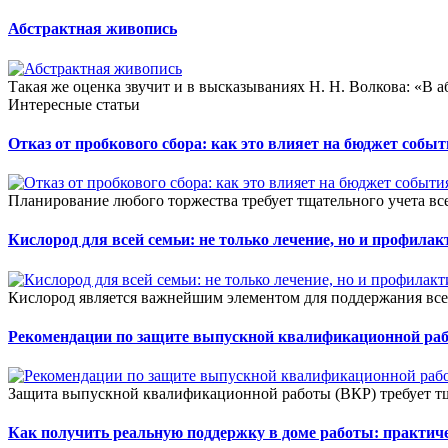
Абстрактная живопись
Такая же оценка звучит и в высказываниях Н. Н. Волкова: «В а
Интересные статьи
Отказ от пробкового сбора: как это влияет на бюджет собы
Планирование любого торжества требует тщательного учета всех
Кислород для всей семьи: не только лечение, но и профилак
Кислород является важнейшим элементом для поддержания все
Рекомендации по защите выпускной квалификационной ра
Защита выпускной квалификационной работы (ВКР) требует тщ
Как получить реальную поддержку в доме работы: практич