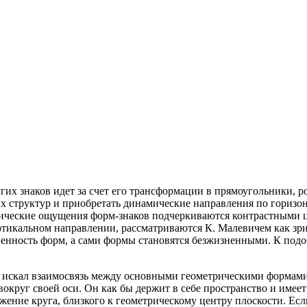
гих знаков идет за счет его трансформации в прямоугольники, 
х структур и приобретать динамические направления по горизон
ические ощущения форм-знаков подчеркиваются контрастными ц
икальном направлении, рассматриваются К. Малевичем как зрит
венность форм, а сами формы становятся безжизненными. К под
искал взаимосвязь между основными геометрическими формами.
 вокруг своей оси. Он как бы держит в себе пространство и им
жение круга, близкого к геометрическому центру плоскости. Есл