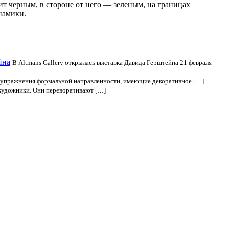
ит черным, в стороне от него — зеленым, на границах
намики.
йна
В Altmans Gallery открылась выставка Давида Герштейна 21 февраля
 упражнения формальной направленности, имеющие декоративное […]
художники. Они переворачивают […]