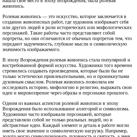
нашла свое место в эпоху Возрождения, была ролевая
живопись.
Ролевая живопись — это искусство, которое заключается в
создании живописных работ, где художник изображает себя
или других людей в роли исторических или мифологических
персонажей. Такие работы часто представляют собой
портреты, но они отличаются от обычных портретов тем, что
передают задумчивость, глубокие мысли и символическую
значимость изображаемого.
В эпоху Возрождения ролевая живопись стала популярной и
востребованной формой искусства. Художники того времени
стремились создавать произведения, которые были бы не
только эстетически привлекательными, но и проникнутыми
духовным смыслом. Ролевая живопись позволяла им
исследовать историю, мифологию и религию, выражать свои
идеи и мировоззрение через образы и персонажи прошлого.
Одним из важных аспектов ролевой живописи в эпоху
Возрождения было использование аллегорий и символизма.
Художники часто изображали персонажей, которые
представляли собой не только реальных людей, но и
абстрактные идеи. Каждый элемент и деталь в работе могли
иметь свое значение и символическую нагрузку. Например,
золото могло символизировать духовность и святость, а змея