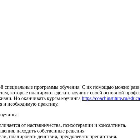
ой специальные программы обучения. С их помощью можно разви
стам, которые планируют сделать коучинг своей основной профе
жизни. Но оканчивать курсы коучинга
https://coachinstitute.ru/educa
ия и необходимую практику.
коучинга:
тличается от наставничества, психотерапии и консалтинга.
ошения, находить собственные решения.
и, планировать действия, преодолевать препятствия.