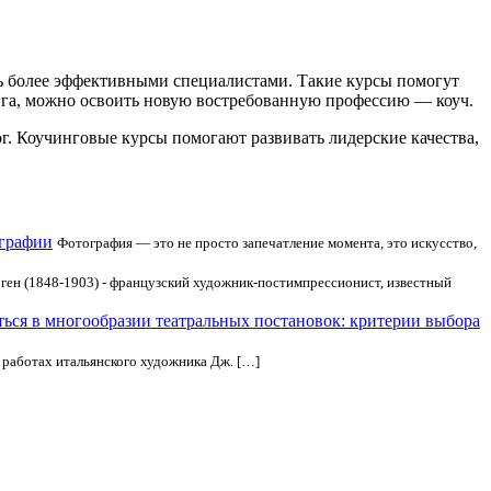
ть более эффективными специалистами. Такие курсы помогут
нга, можно освоить новую востребованную профессию — коуч.
г. Коучинговые курсы помогают развивать лидерские качества,
ографии
Фотография — это не просто запечатление момента, это искусство,
ген (1848-1903) - французский художник-постимпрессионист, известный
ться в многообразии театральных постановок: критерии выбора
 работах итальянского художника Дж. […]