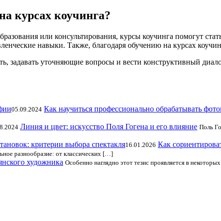
на курсах коучинга?
образования или консультирования, курсы коучинга помогут ста
ленческие навыки. Также, благодаря обучению на курсах коучи
ть, задавать уточняющие вопросы и вести конструктивный диало
Как научиться профессионально обрабатывать фот
05.09.2024
Линия и цвет: искусство Поля Гогена и его влияние
8.2024
Поль Го
Как сориентирова
16.01.2026
ьное разнообразие: от классических […]
янского художника
Особенно наглядно этот тезис проявляется в некоторых