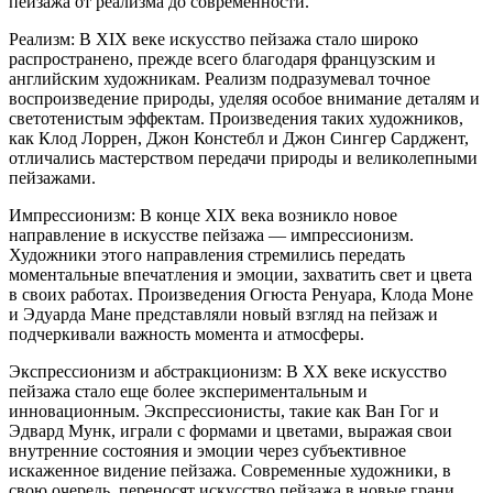
пейзажа от реализма до современности.
Реализм: В XIX веке искусство пейзажа стало широко
распространено, прежде всего благодаря французским и
английским художникам. Реализм подразумевал точное
воспроизведение природы, уделяя особое внимание деталям и
светотенистым эффектам. Произведения таких художников,
как Клод Лоррен, Джон Констебл и Джон Сингер Сарджент,
отличались мастерством передачи природы и великолепными
пейзажами.
Импрессионизм: В конце XIX века возникло новое
направление в искусстве пейзажа — импрессионизм.
Художники этого направления стремились передать
моментальные впечатления и эмоции, захватить свет и цвета
в своих работах. Произведения Огюста Ренуара, Клода Моне
и Эдуарда Мане представляли новый взгляд на пейзаж и
подчеркивали важность момента и атмосферы.
Экспрессионизм и абстракционизм: В XX веке искусство
пейзажа стало еще более экспериментальным и
инновационным. Экспрессионисты, такие как Ван Гог и
Эдвард Мунк, играли с формами и цветами, выражая свои
внутренние состояния и эмоции через субъективное
искаженное видение пейзажа. Современные художники, в
свою очередь, переносят искусство пейзажа в новые грани,