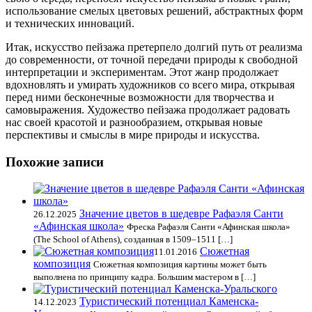
использование смелых цветовых решений, абстрактных форм
и технических инноваций.
Итак, искусство пейзажа претерпело долгий путь от реализма
до современности, от точной передачи природы к свободной
интерпретации и экспериментам. Этот жанр продолжает
вдохновлять и умирать художников со всего мира, открывая
перед ними бесконечные возможности для творчества и
самовыражения. Художество пейзажа продолжает радовать
нас своей красотой и разнообразием, открывая новые
перспективы и смыслы в мире природы и искусства.
Похожие записи
Значение цветов в шедевре Рафаэля Санти
26.12.2025
«Афинская школа»
Фреска Рафаэля Санти «Афинская школа»
(The School of Athens), созданная в 1509–1511 […]
Сюжетная
11.01.2016
композиция
Сюжетная композиция картины может быть
выполнена по принципу кадра. Большим мастером в […]
Туристический потенциал Каменска-
14.12.2023