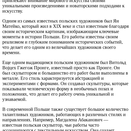
привлекают внимание мирового искусства своими
уникальными произведениями и новаторскими подходами к
искусству.
Одним из самых известных польских художников был Ян
Матейко, который жил в XIX веке и стал известным благодаря
своим историческим картинам, изображающим ключевые
моменты в истории Польши. Его работы известны своим
реализмом и глубоким пониманием исторических событий,
что делает его одним из величайших художников своего
времени.
Еще одним выдающимся польским художником был Витольд
Војцех Гжегож Пронге, известный просто как Пронге. Он
был скульптором и большинство его работ были выполнены в
металле. Его стиль характеризуется абстракцией и
экспериментами с формами. Он создавал скульптуры, которые
показывали человеческую форму в необычных позах и
положениях, что делает его работу очень уникальной и
узнаваемой.
В современной Польше также существует большое количество
талантливых художников, работающих в различных стилях и
направлениях. Например, Магдалена Абаканович —
известная польская скульптор, чьи работы часто
ассоциируются с текстильным искусством. Она создает