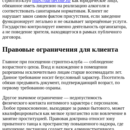
стриптиз-клуб
https://bar-decolte.ru/
как юридическое лицо,
обязанное иметь лицензию на реализацию алкоголя и
соответствовать санитарным нормативам. Клиент не
нарушает закон самим фактом присутствия, если заведение
функционирует легально и не оказывает запрещённые услуги.
Государство контролирует именно деятельность организатора,
а не поведение зрителя, находящегося в рамках публичного
договора.
Правовые ограничения для клиента
Главное при посещении стриптиз-клуба — соблюдение
возрастного ценза. Вход и нахождение в помещении
разрешены исключительно лицам старше восемнадцати лет.
Данное требование носит безусловный характер. Посетитель
обязан предъявить документ, подтверждающий возраст, по
первому требованию охраны.
Другое значимое ограничение — недопустимость
физического контакта интимного характера с персоналом.
Любое прикосновение, выходящее за рамки бытового, может
квалифицироваться как мелкое хулиганство или вовлечение в
занятие проституцией. Правовая доктрина относит зону
приватного танца к пространству повышенного надзора, где
нарушение дистанции создает риск административного