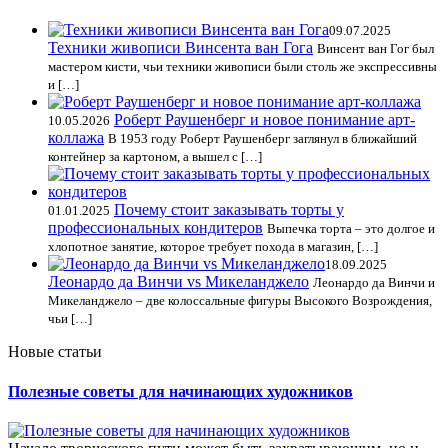
09.07.2025
Техники живописи Винсента ван Гога
Винсент ван Гог был
мастером кисти, чьи техники живописи были столь же экспрессивны
и […]
Роберт Раушенберг и новое понимание арт-
10.05.2026
коллажа
В 1953 году Роберт Раушенберг заглянул в ближайший
контейнер за картоном, а вышел с […]
Почему стоит заказывать торты у
01.01.2025
профессиональных кондитеров
Выпечка торта – это долгое и
хлопотное занятие, которое требует похода в магазин, […]
18.09.2025
Леонардо да Винчи vs Микеланджело
Леонардо да Винчи и
Микеланджело – две колоссальные фигуры Высокого Возрождения,
чьи […]
Новые статьи
Полезные советы для начинающих художников