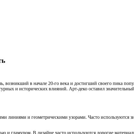
ть
ь, возникший в начале 20-го века и достигший своего пика попу
турных и исторических влияний. Арт-деко оставил значительный 
кими линиями и геометрическими узорами. Часто используются 
шью и гламуром. В дизайне часто используются дорогие материалы