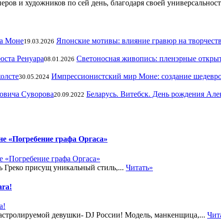
еров и художников по сей день, благодаря своей универсальнос
Японские мотивы: влияние гравюр на творчест
19.03.2026
Светоносная живопись: пленэрные откры
08.01.2026
Импрессионистский мир Моне: создание шедевро
30.05.2024
Беларусь. Витебск. День рождения Ал
20.09.2022
не «Погребение графа Оргаса»
 Греко присущ уникальный стиль,...
Читать»
ara!
гастролируемой девушки- DJ России! Модель, манкенщица,...
Чит