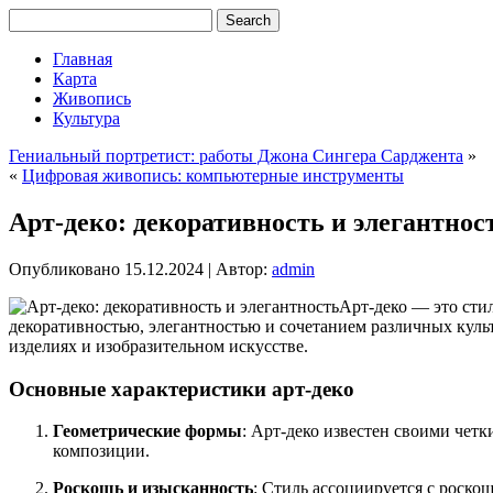
Главная
Карта
Живопись
Культура
Гениальный портретист: работы Джона Сингера Сарджента
»
«
Цифровая живопись: компьютерные инструменты
Арт-деко: декоративность и элегантнос
Опубликовано
15.12.2024
|
Автор:
admin
Арт-деко — это стил
декоративностью, элегантностью и сочетанием различных куль
изделиях и изобразительном искусстве.
Основные характеристики арт-деко
Геометрические формы
: Арт-деко известен своими чет
композиции.
Роскошь и изысканность
: Стиль ассоциируется с роско