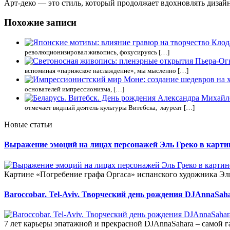
Арт-деко — это стиль, который продолжает вдохновлять дизайн
Похожие записи
революционизировал живопись, фокусируясь […]
вспоминая «парижское наслаждение», мы мысленно […]
основателей импрессионизма, […]
отмечает видный деятель культуры Витебска, лауреат […]
Новые статьи
Выражение эмоций на лицах персонажей Эль Греко в карти
Картине «Погребение графа Оргаса» испанского художника Эль
Baroccobar. Tel-Aviv. Творческий день рождения DJAnnaSah
7 лет карьеры эпатажной и прекрасной DJAnnaSahara – самой 