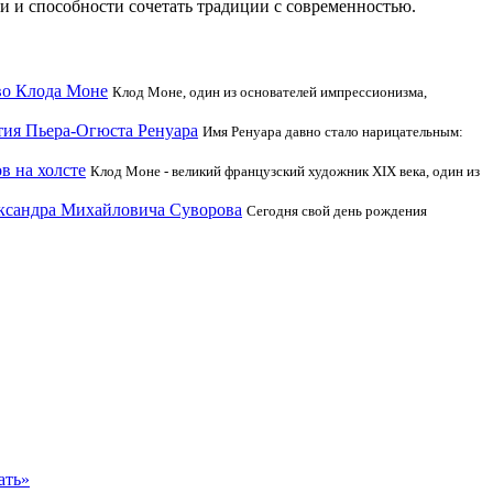
ти и способности сочетать традиции с современностью.
во Клода Моне
Клод Моне, один из основателей импрессионизма,
тия Пьера-Огюста Ренуара
Имя Ренуара давно стало нарицательным:
в на холсте
Клод Моне - великий французский художник XIX века, один из
ександра Михайловича Суворова
Сегодня свой день рождения
ать»