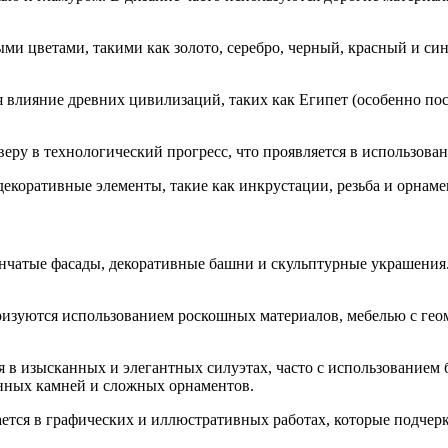
ми цветами, такими как золото, серебро, черный, красный и си
ся влияние древних цивилизаций, таких как Египет (особенно по
веру в технологический прогресс, что проявляется в использов
 декоративные элементы, такие как инкрустации, резьба и орнам
упенчатые фасады, декоративные башни и скульптурные украшен
теризуются использованием роскошных материалов, мебелью с г
тся в изысканных и элегантных силуэтах, часто с использование
енных камней и сложных орнаментов.
ажается в графических и иллюстративных работах, которые подч