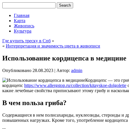
Главная
Карта
Живопись
Культура
Где купить треску в Спб
»
«
Интерпретация и значимость цвета в живописи
Использование кордицепса в медицине
Опубликовано
28.08.2023
|
Автор:
admin
Кордицепс — это гриб
кордицепс
https://www.allergstop.ru/collection/kitayskoe-dolgoletie
о
какие лечебные свойства приписывают этому грибу и наскольк
В чем польза гриба?
Содержащиеся в нем полисахариды, нуклеозиды, стероиды и д
повышенных нагрузках. Кроме того, употребление кордицепса 