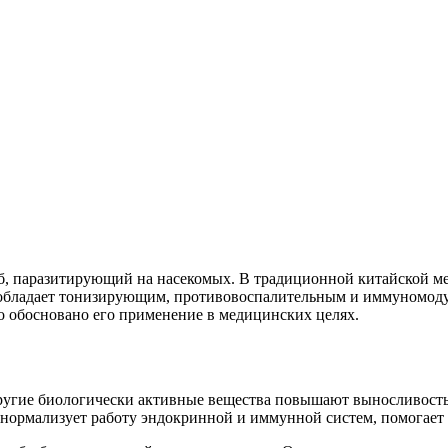
, паразитирующий на насекомых. В традиционной китайской мед
бладает тонизирующим, противовоспалительным и иммуномодул
о обосновано его применение в медицинских целях.
ругие биологически активные вещества повышают выносливость
нормализует работу эндокринной и иммунной систем, помогает б