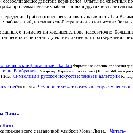
и обезболивающее действие кордицепса. Опыты на животных по
гриба при ревматических заболеваниях и других воспалительны
ерждение. Гриб способен регулировать активность Т- и В-лимф
ых заболеваний, в комплексной терапии онкологических больны
х данных о применении кордицепса пока недостаточно. Больши
линических испытаний с участием людей для подтверждения без
овки женские фирменные в kant.ru
Фирменные женские кроссовки дав
ерства Рембрандта
Рембрандт Харменсзоон ван Рейн (1606–1669) — один 
Символизм в русском искусстве: тайны и аллегории
04.2026
Конец 
Чем юрист может помочь в вопросах пенсион
09.01.2026
ны Лизы»
ся прежде всего с загадочной улыбкой Моны Лизы....
Читать»