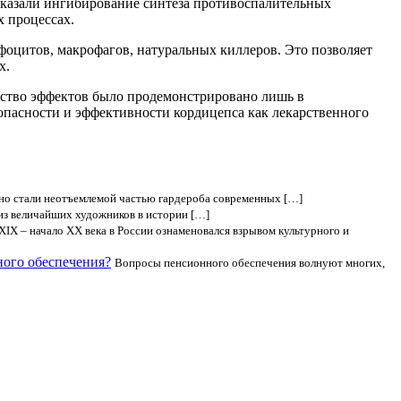
казали ингибирование синтеза противоспалительных
х процессах.
оцитов, макрофагов, натуральных киллеров. Это позволяет
х.
нство эффектов было продемонстрировано лишь в
опасности и эффективности кордицепса как лекарственного
но стали неотъемлемой частью гардероба современных […]
из величайших художников в истории […]
XIX – начало XX века в России ознаменовался взрывом культурного и
ного обеспечения?
Вопросы пенсионного обеспечения волнуют многих,