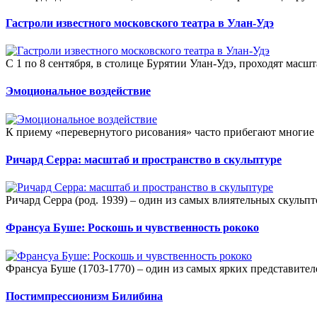
Гастроли известного московского театра в Улан-Удэ
С 1 по 8 сентября, в столице Бурятии Улан-Удэ, проходят масш
Эмоциональное воздействие
К приему «перевернутого рисования» часто прибегают многие 
Ричард Серра: масштаб и пространство в скульптуре
Ричард Серра (род. 1939) – один из самых влиятельных скульп
Франсуа Буше: Роскошь и чувственность рококо
Франсуа Буше (1703-1770) – один из самых ярких представител
Постимпрессионизм Билибина