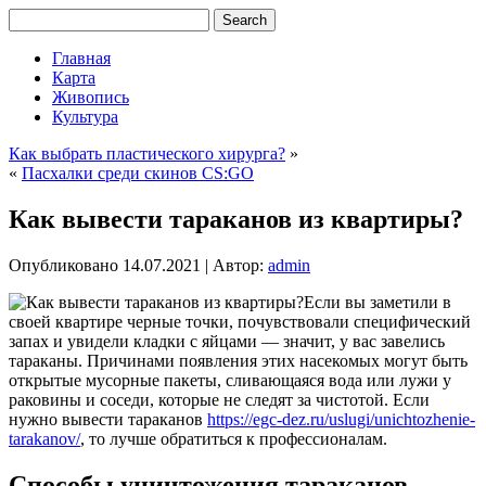
Главная
Карта
Живопись
Культура
Как выбрать пластического хирурга?
»
«
Пасхалки среди скинов CS:GO
Как вывести тараканов из квартиры?
Опубликовано
14.07.2021
|
Автор:
admin
Если вы заметили в
своей квартире черные точки, почувствовали специфический
запах и увидели кладки с яйцами — значит, у вас завелись
тараканы. Причинами появления этих насекомых могут быть
открытые мусорные пакеты, сливающаяся вода или лужи у
раковины и соседи, которые не следят за чистотой. Если
нужно вывести тараканов
https://egc-dez.ru/uslugi/unichtozhenie-
tarakanov/
, то лучше обратиться к профессионалам.
Способы уничтожения тараканов